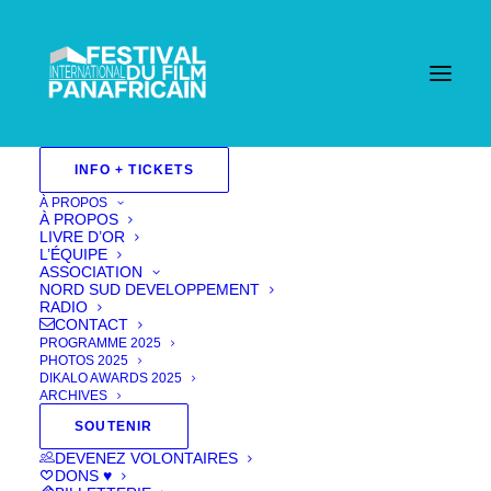
INFO + TICKETS
À PROPOS
À PROPOS
LIVRE D’OR
L’ÉQUIPE
ASSOCIATION
NORD SUD DEVELOPPEMENT
RADIO
CONTACT
PROGRAMME 2025
PHOTOS 2025
DIKALO AWARDS 2025
ARCHIVES
SOUTENIR
DEVENEZ VOLONTAIRES
DONS ♥