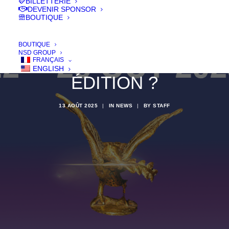
BILLETTERIE
DEVENIR SPONSOR
BOUTIQUE
BOUTIQUE
NSD GROUP
PRÊT POUR LA 22ÈME
FRANÇAIS
ENGLISH
ÉDITION ?
13 AOÛT 2025
|
IN
NEWS
|
BY
STAFF