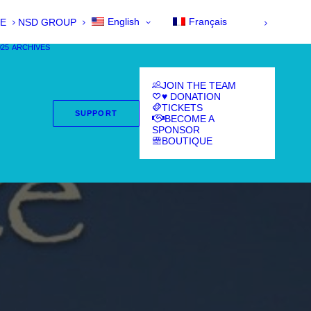
English
Français
E
NSD GROUP
025
ARCHIVES
JOIN THE TEAM
♥ DONATION
TICKETS
SUPPORT
BECOME A
SPONSOR
BOUTIQUE