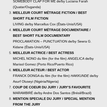
SOMEBODY CLAP FOR ME de/by Luciana Farah
(Quatar/Ouganda)
MEILLEUR COURT MÉTRAGE FICTION / BEST
SHORT FILM FICTION
LIVING de/by Marcellus Cox (États-Unis/USA)
MEILLEUR COURT MÉTRAGE DOCUMENTAIRE /
BEST SHORT FILM DOCUMENTARY
PROCLAMATION – PUNCTUATION de/by Sewra G.
Kidane (États-Unis/USA)
MEILLEUR ACTRICE / BEST ACTRESS
MICHEL NONO du film (for the film)
ANGELICA
de/by
Marisol Gomez (Porto Rico/Puerto Rico)
MEILLEUR ACTEUR / BEST ACTOR
FRANCK DONGA du film (for the film)
HAKKUNDE
de/by
Asurf Oluseyi (Nigéria/Nigeria)
COUP DE COEUR DU JURY / JURY’S FAVOURITE
MARAMBIRÉ de/by Andre Dos Santos (Brésil/Brazil)
MENTION SPECIALE DU JURY / SPECIAL MENTION
FROM THE JURY