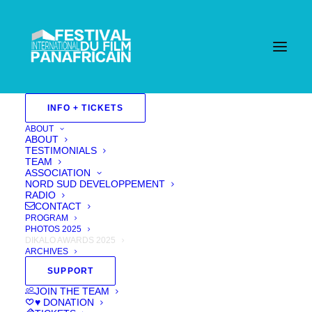
INFO + TICKETS
ABOUT
ABOUT
TESTIMONIALS
TEAM
ASSOCIATION
NORD SUD DEVELOPPEMENT
RADIO
CONTACT
PROGRAM
PHOTOS 2025
DIKALO AWARDS 2025
ARCHIVES
SUPPORT
JOIN THE TEAM
♥ DONATION