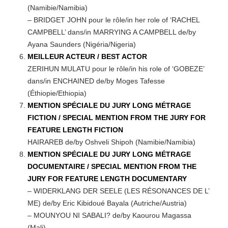
(Namibie/Namibia)
– BRIDGET JOHN pour le rôle/in her role of ‘RACHEL
CAMPBELL’ dans/in MARRYING A CAMPBELL de/by
Ayana Saunders (Nigéria/Nigeria)
MEILLEUR ACTEUR / BEST ACTOR
ZERIHUN MULATU pour le rôle/in his role of ‘GOBEZE’
dans/in ENCHAINED de/by Moges Tafesse
(Éthiopie/Ethiopia)
MENTION SPÉCIALE DU JURY LONG MÉTRAGE
FICTION / SPECIAL MENTION FROM THE JURY FOR
FEATURE LENGTH FICTION
HAIRAREB de/by Oshveli Shipoh (Namibie/Namibia)
MENTION SPÉCIALE DU JURY LONG MÉTRAGE
DOCUMENTAIRE / SPECIAL MENTION FROM THE
JURY FOR FEATURE LENGTH DOCUMENTARY
– WIDERKLANG DER SEELE (LES RÉSONANCES DE L’
ME) de/by Eric Kibidoué Bayala (Autriche/Austria)
– MOUNYOU NI SABALI? de/by Kaourou Magassa
(Mali)