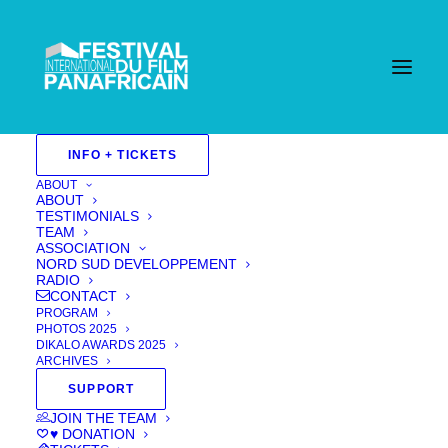
INFO + TICKETS
ABOUT
ABOUT
TESTIMONIALS
TEAM
ASSOCIATION
NORD SUD DEVELOPPEMENT
RADIO
CONTACT
PROGRAM
PHOTOS 2025
DIKALO AWARDS 2025
ARCHIVES
SUPPORT
SILENCE
JOIN THE TEAM
♥ DONATION