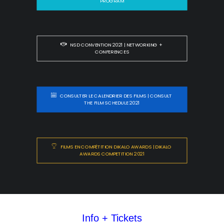
PROGRAM
NSD CONVENTION 2021 | NETWORKING + 
CONFERENCES
CONSULTER LE CALENDRIER DES FILMS | CONSULT 
THE FILM SCHEDULE 2021
FILMS EN COMPÉTITION DIKALO AWARDS | DIKALO 
AWARDS COMPETITION 2021
Info + Tickets