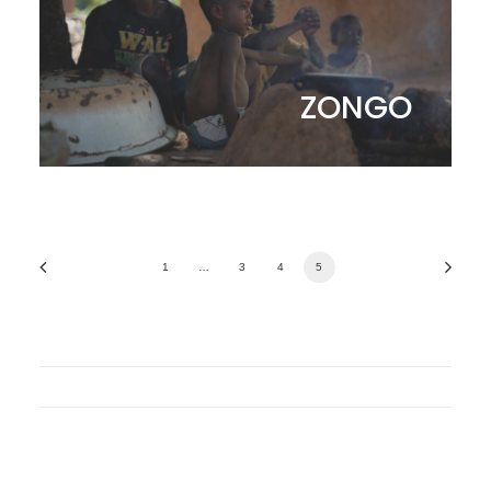
ZONGO
1
…
3
4
5