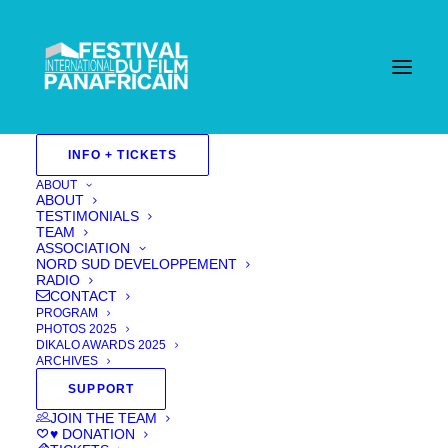
INFO + TICKETS
ABOUT
ABOUT
TESTIMONIALS
TEAM
ASSOCIATION
NORD SUD DEVELOPPEMENT
RADIO
CONTACT
PROGRAM
PHOTOS 2025
DIKALO AWARDS 2025
ARCHIVES
SUPPORT
JOIN THE TEAM
♥ DONATION