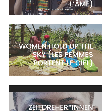
L’ÂME)
WOMEN HOLD UP THE
SKY (LES FEMMES
PORTENT LE CIEL)
ZEITDREHER*INNEN