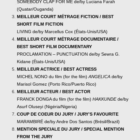
SOMEBODY CLAP FOR ME de/by Luciana Farah
(Quatar/Ouganda)
MEILLEUR COURT MÉTRAGE FICTION / BEST
SHORT FILM FICTION
LIVING de/by Marcellus Cox (États-Unis/USA)
MEILLEUR COURT MÉTRAGE DOCUMENTAIRE /
BEST SHORT FILM DOCUMENTARY
PROCLAMATION – PUNCTUATION de/by Sewra G.
Kidane (États-Unis/USA)
MEILLEUR ACTRICE / BEST ACTRESS
MICHEL NONO du film (for the film)
ANGELICA
de/by
Marisol Gomez (Porto Rico/Puerto Rico)
MEILLEUR ACTEUR / BEST ACTOR
FRANCK DONGA du film (for the film)
HAKKUNDE
de/by
Asurf Oluseyi (Nigéria/Nigeria)
COUP DE COEUR DU JURY / JURY’S FAVOURITE
MARAMBIRÉ de/by Andre Dos Santos (Brésil/Brazil)
MENTION SPECIALE DU JURY / SPECIAL MENTION
FROM THE JURY