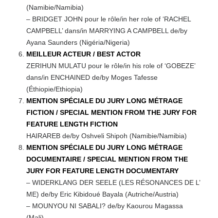
(Namibie/Namibia)
– BRIDGET JOHN pour le rôle/in her role of ‘RACHEL
CAMPBELL’ dans/in MARRYING A CAMPBELL de/by
Ayana Saunders (Nigéria/Nigeria)
MEILLEUR ACTEUR / BEST ACTOR
ZERIHUN MULATU pour le rôle/in his role of ‘GOBEZE’
dans/in ENCHAINED de/by Moges Tafesse
(Éthiopie/Ethiopia)
MENTION SPÉCIALE DU JURY LONG MÉTRAGE
FICTION / SPECIAL MENTION FROM THE JURY FOR
FEATURE LENGTH FICTION
HAIRAREB de/by Oshveli Shipoh (Namibie/Namibia)
MENTION SPÉCIALE DU JURY LONG MÉTRAGE
DOCUMENTAIRE / SPECIAL MENTION FROM THE
JURY FOR FEATURE LENGTH DOCUMENTARY
– WIDERKLANG DER SEELE (LES RÉSONANCES DE L’
ME) de/by Eric Kibidoué Bayala (Autriche/Austria)
– MOUNYOU NI SABALI? de/by Kaourou Magassa
(Mali)