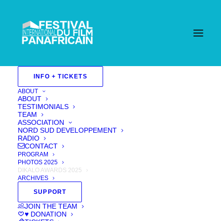
INFO + TICKETS
ABOUT
ABOUT
TESTIMONIALS
TEAM
ASSOCIATION
NORD SUD DEVELOPPEMENT
RADIO
CONTACT
PROGRAM
PHOTOS 2025
DIKALO AWARDS 2025
ARCHIVES
SUPPORT
JOIN THE TEAM
♥ DONATION