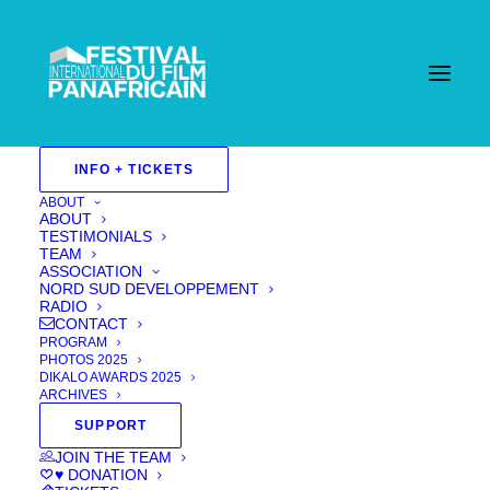
INFO + TICKETS
ABOUT
ABOUT
TESTIMONIALS
TEAM
ASSOCIATION
NORD SUD DEVELOPPEMENT
RADIO
CONTACT
PROGRAM
PHOTOS 2025
DIKALO AWARDS 2025
ARCHIVES
Chronicles of
SUPPORT
JOIN THE TEAM
Odumkrom
♥ DONATION