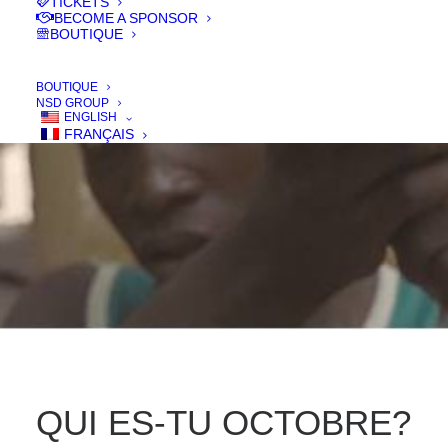
OCTOBER?
TICKETS
BECOME A SPONSOR
BOUTIQUE
IN
FILMS 2018
,
DOC
BOUTIQUE
NSD GROUP
ENGLISH
FRANÇAIS
QUI ES-TU OCTOBRE?