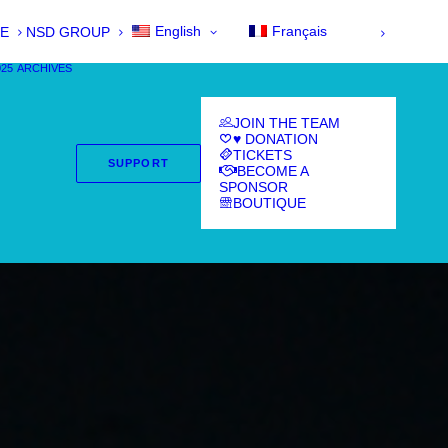
English
Français
E
NSD GROUP
025
ARCHIVES
JOIN THE TEAM
♥ DONATION
TICKETS
SUPPORT
BECOME A
SPONSOR
BOUTIQUE