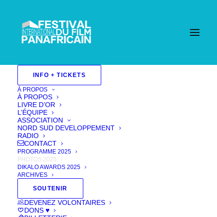
INFO + TICKETS
À PROPOS
À PROPOS
LIVRE D’OR
L’ÉQUIPE
ASSOCIATION
NORD SUD DEVELOPPEMENT
RADIO
CONTACT
PROGRAMME 2025
PHOTOS 2025
DIKALO AWARDS 2025
ARCHIVES
PHOTOS
SOUTENIR
DEVENEZ VOLONTAIRES
DONS ♥