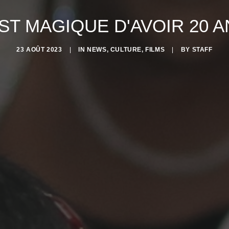
ST MAGIQUE D'AVOIR 20 A
23 AOÛT 2023
|
IN
NEWS
,
CULTURE
,
FILMS
|
BY
STAFF