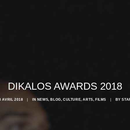
DIKALOS AWARDS 2018
3 AVRIL 2018
|
IN
NEWS
,
BLOG
,
CULTURE
,
ARTS
,
FILMS
|
BY
STA