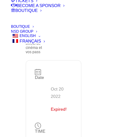
TICKETS
BECOME A SPONSOR
| BUY
BOUTIQUE
YOUR
TICKETS
BOUTIQUE
NSD GROUP
ENGLISH
Achetez vos
FRANÇAIS
billets de
cinéma et
vos pass
Date
Oct 20
2022
Expired!
TIME