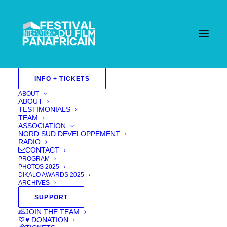
Home
INFO + TICKETS
Events - Festival International Du Film Pan Africain
| Cannes
Films 2022
Doc.
ABOUT
Court-métrage/ Short film
ABOUT
Sélection officielle/ Official selection
DIGGING
TESTIMONIALS
FOR LIFE
TEAM
ASSOCIATION
NORD SUD DEVELOPPEMENT
RADIO
CONTACT
PROGRAM
PHOTOS 2025
DIKALO AWARDS 2025
ARCHIVES
SUPPORT
JOIN THE TEAM
♥ DONATION
BILLETTERIE