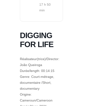
17 h 50
min
DIGGING
FOR LIFE
Réalisateur(trice)/Director:
João Queiroga
Durée/length: 00:14:15
Genre: Court-métrage,
documentaire /Short,
documentary
Origine:
Cameroun/Cameroon