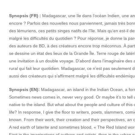
Synopsis (FR) :
Ma
dagascar, une île dans l’océan Indien, une an
encore ? Parfois des nouvelles nous parviennent, jamais très bon
des lémuriens, ces petits singes natifs de l’île. Mais qu’en est-il de
malgré les difficultés du quotidien ? Pour réponse, je donne la pa
des auteurs de BD, à des créateurs encore trop méconnus. À partir 
se dessine un état des lieux de la Grande Île. Terre rouge de latér
une invitation à un double voyage. D’abord dans l’imaginaire des a
rural qui fait leur quotidien. Madagascar, ce n’est pas seulement
aussi des créateurs qui s’affirment malgré les difficultés endémiq
Synopsis (EN):
Madagascar, an island in the Indian Ocean, a for
Sometimes news comes in, never very good. Or maybe it’s to tell 
native to the island. But what about the people and culture of this co
life? In response, I give the floor to writers, poets, slammers, comi
known. From their work, their creation and their perspectives, an 
A red earth of laterite and sometimes blood, « The Red Island word 
First in the imaginations of authors and artists, then in the urban o