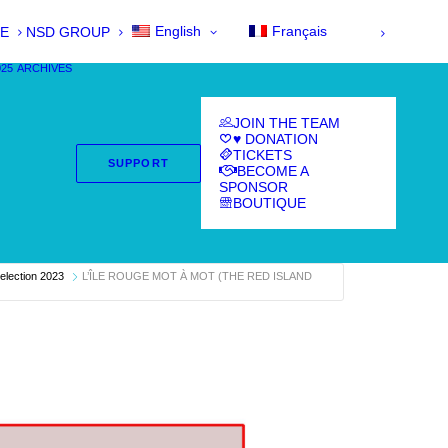
English
Français
E
NSD GROUP
025
ARCHIVES
JOIN THE TEAM
♥ DONATION
TICKETS
SUPPORT
BECOME A
SPONSOR
BOUTIQUE
 selection 2023
L’ÎLE ROUGE MOT À MOT (THE RED ISLAND