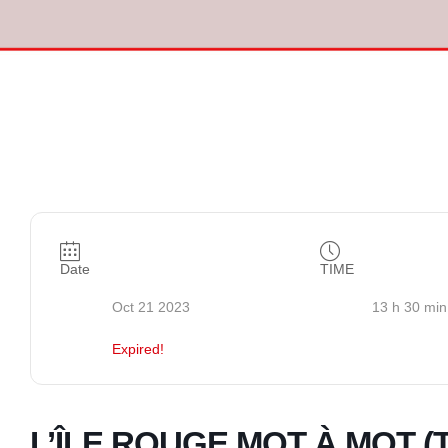
Date
TIME
Oct 21 2023
13 h 30 min
Expired!
L’ÎLE ROUGE MOT À MOT (