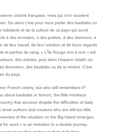
cienne colonie française, mais qui s’en souvient
nes. Ou alors c’est pour nous parler des baobabs ou
s habitants et de la culture de ce pays qui survit
role à des écrivains, à des poètes, à des slameurs, à
de leur travail, de leur création et de leurs regards
ite et parfois de sang, « L’Île Rouge mot à mot » est
uteurs, des artistes, puis dans l’espace citadin ou
 des lémuriens, des baobabs ou de la misère. C’est
ues du pays.
mer French colony, but who still remembers it?
us about baobabs or lemurs, the little monkeys
untry that survives despite the difficulties of daily
c book authors and creators who are still too little
overview of the situation on the Big Island emerges.
for word » is an invitation to a double journey.
r rural space that makes up their daily lives.