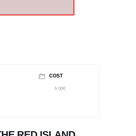
COST
5.00€
THE RED ISLAND