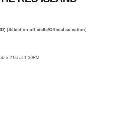
RD)
[Sélection officielle/Official selection]
ober 21
st
at 1:30PM