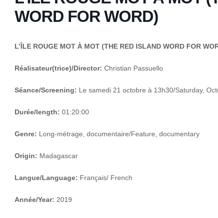
WORD FOR WORD)
L’ÎLE ROUGE MOT À MOT (THE RED ISLAND WORD FOR WO
Réalisateur(trice)/Director:
Christian Passuello
Séance/Screening:
Le samedi 21 octobre à 13h30/Saturday, Oct
Durée/length:
01:20:00
Genre:
Long-métrage, documentaire/Feature, documentary
Origin:
Madagascar
Langue/Language:
Français/ French
Année/Year:
2019