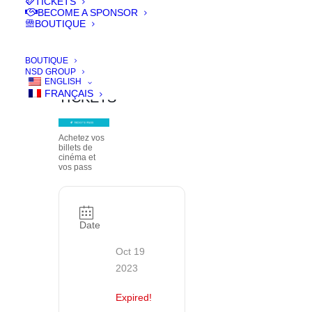
TICKETS
BECOME A SPONSOR
BOUTIQUE
BILLETTERIE
BOUTIQUE
| BUY
NSD GROUP
YOUR
ENGLISH
FRANÇAIS
TICKETS
Achetez vos
billets de
cinéma et
vos pass
Date
Oct 19
2023
Expired!