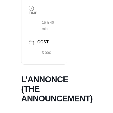
TIME
15 h 40
min
COST
5.00€
L’ANNONCE
(THE
ANNOUNCEMENT)