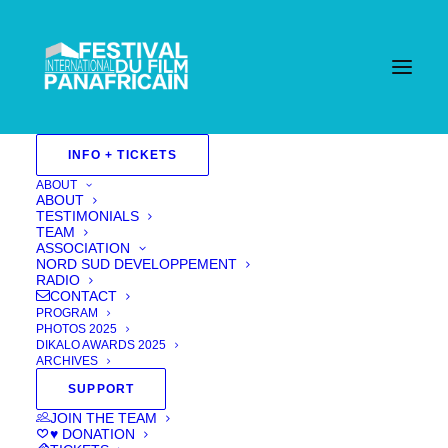
Home
INFO + TICKETS
Events - Festival International Du Film Pan Africain
| Cannes
Films 2023
Court-métrage/ Short film 2023
ABOUT
Fiction 2023
ABOUT
Sélection officielle/ Official selection 2023
TESTIMONIALS
L’ANNONCE (THE ANNOUNCEMENT)
TEAM
ASSOCIATION
NORD SUD DEVELOPPEMENT
RADIO
CONTACT
PROGRAM
PHOTOS 2025
DIKALO AWARDS 2025
ARCHIVES
SUPPORT
JOIN THE TEAM
♥ DONATION