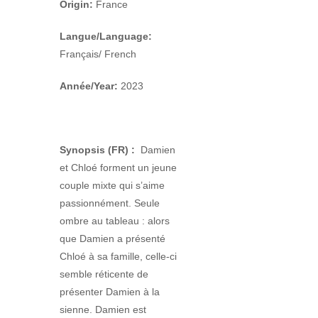
Origin:
France
Langue/Language:
Français/ French
Année/Year:
2023
Synopsis (FR) :
Damien
et Chloé forment un jeune
couple mixte qui s’aime
passionnément. Seule
ombre au tableau : alors
que Damien a présenté
Chloé à sa famille, celle-ci
semble réticente de
présenter Damien à la
sienne. Damien est