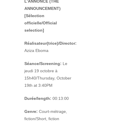
L’ANNONCE (THE
ANNOUNCEMENT)
[Sélection
officielle/Official
selection]
Réalisateur(trice)/Director:
Aziza Eboma
Séance/Screening:
Le
jeudi 19 octobre à
15h40/Thursday, October
19
th
at 3:40PM
Durée/length:
00:13:00
Genre:
Court-métrage,
fiction/Short, fiction