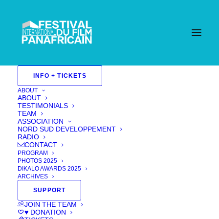
Home
INFO + TICKETS
Events - Festival International Du Film Pan Africain
| Cannes
Long Metrage 2025
Fiction 2025
LÀ OÙ
ABOUT
IL Y A DE L’AMOUR, IL N’Y A PAS DE TÉNÈBRES.
ABOUT
(WHERE THERE IS LOVE, THERE IS NO
TESTIMONIALS
DARKNESS)
TEAM
ASSOCIATION
NORD SUD DEVELOPPEMENT
RADIO
CONTACT
PROGRAM
PHOTOS 2025
DIKALO AWARDS 2025
ARCHIVES
SUPPORT
JOIN THE TEAM
♥ DONATION