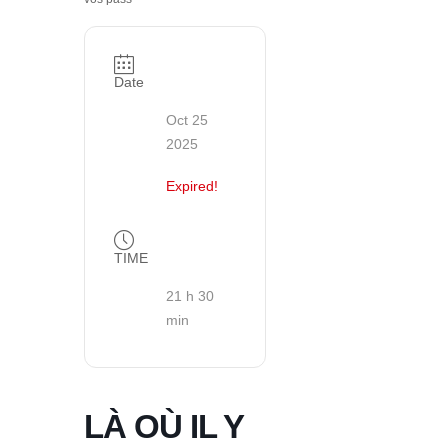
Date
Oct 25
2025
Expired!
TIME
21 h 30
min
LÀ OÙ IL Y