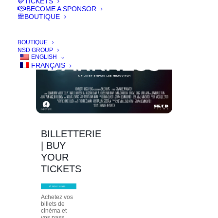
TICKETS
BECOME A SPONSOR
BOUTIQUE
BOUTIQUE
NSD GROUP
ENGLISH
FRANÇAIS
BILLETTERIE
| BUY
YOUR
TICKETS
Achetez vos
billets de
cinéma et
vos pass