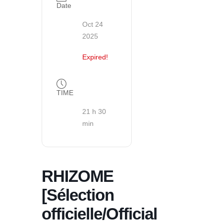
Date
Oct 24
2025
Expired!
TIME
21 h 30
min
RHIZOME
[Sélection
officielle/Official