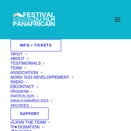
Home
INFO + TICKETS
Events - Festival International Du Film Pan Africain
| Cannes
Court Metrage 2025
Fiction 2025
ABOUT
RHIZOME [Sélection officielle/Official selection]
ABOUT
TESTIMONIALS
TEAM
ASSOCIATION
NORD SUD DEVELOPPEMENT
RADIO
CONTACT
PROGRAM
PHOTOS 2025
DIKALO AWARDS 2025
ARCHIVES
SUPPORT
JOIN THE TEAM
♥ DONATION