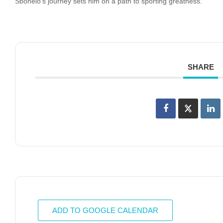
Sbonelo’s journey sets him on a path to sporting greatness.
SHARE
ADD TO GOOGLE CALENDAR