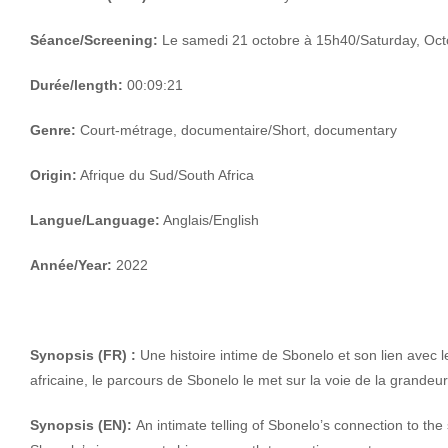
Séance/Screening:
Le samedi 21 octobre à 15h40/Saturday, Oct
Durée/length:
00:09:21
Genre:
Court-métrage, documentaire/Short, documentary
Origin:
Afrique du Sud/South Africa
Langue/Language:
Anglais/English
Année/Year:
2022
Synopsis (FR) :
Une histoire intime de Sbonelo et son lien avec 
africaine, le parcours de Sbonelo le met sur la voie de la grandeur
Synopsis (EN):
An intimate telling of Sbonelo’s connection to the