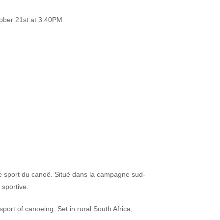
ober 21
st
at 3:40PM
le sport du canoë. Situé dans la campagne sud-
 sportive.
 sport of canoeing.
Set in rural South Africa,