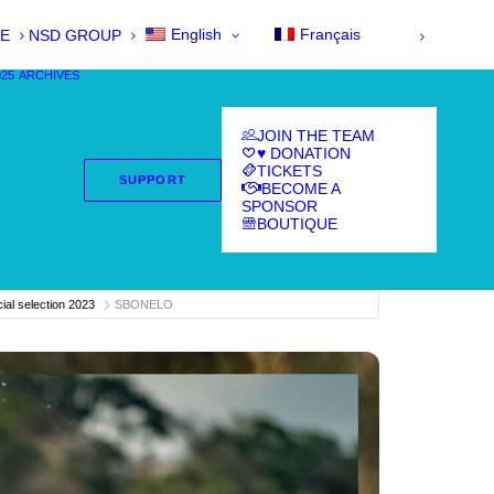
English
Français
E
NSD GROUP
025
ARCHIVES
JOIN THE TEAM
♥ DONATION
TICKETS
SUPPORT
BECOME A
SPONSOR
BOUTIQUE
icial selection 2023
SBONELO