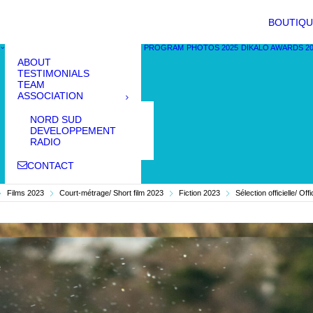
BOUTIQU
PROGRAM
PHOTOS 2025
DIKALO AWARDS 2
ABOUT
TESTIMONIALS
TEAM
ASSOCIATION
NORD SUD
DEVELOPPEMENT
RADIO
CONTACT
Films 2023
Court-métrage/ Short film 2023
Fiction 2023
Sélection officielle/ Off