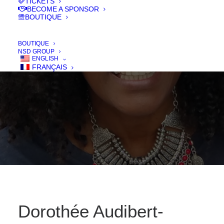
TICKETS
Champenois
BECOME A SPONSOR
BOUTIQUE
IN
JURY 2019
BOUTIQUE
NSD GROUP
ENGLISH
FRANÇAIS
Dorothée Audibert-