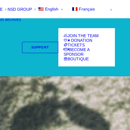
English
Français
E
NSD GROUP
025
ARCHIVES
JOIN THE TEAM
♥ DONATION
TICKETS
SUPPORT
BECOME A
SPONSOR
BOUTIQUE