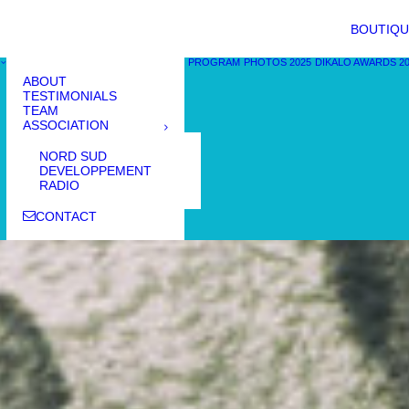
BOUTIQU
PROGRAM
PHOTOS 2025
DIKALO AWARDS 2
ABOUT
TESTIMONIALS
TEAM
ASSOCIATION
NORD SUD
DEVELOPPEMENT
RADIO
CONTACT