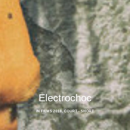
Electrochoc
IN
FILMS 2018
,
COURT - SHORT