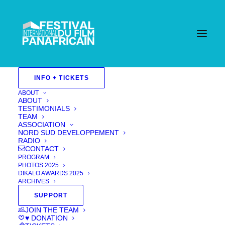
INFO + TICKETS
ABOUT
ABOUT
TESTIMONIALS
TEAM
ASSOCIATION
NORD SUD DEVELOPPEMENT
RADIO
CONTACT
PROGRAM
PHOTOS 2025
DIKALO AWARDS 2025
ARCHIVES
SUPPORT
JOIN THE TEAM
Jeanne ROMANA
♥ DONATION