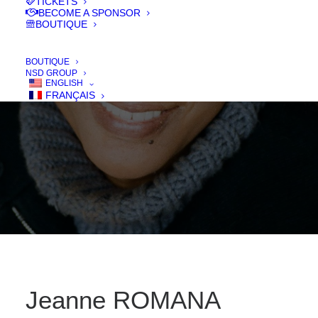
TICKETS
BECOME A SPONSOR
BOUTIQUE
IN
JURY 2019
BOUTIQUE
NSD GROUP
ENGLISH
FRANÇAIS
Jeanne ROMANA