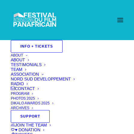
INFO + TICKETS
ABOUT
ABOUT
TESTIMONIALS
TEAM
ASSOCIATION
NORD SUD DEVELOPPEMENT
RADIO
CONTACT
PROGRAM
PHOTOS 2025
DIKALO AWARDS 2025
ARCHIVES
SUPPORT
JOIN THE TEAM
La K-Z
♥ DONATION