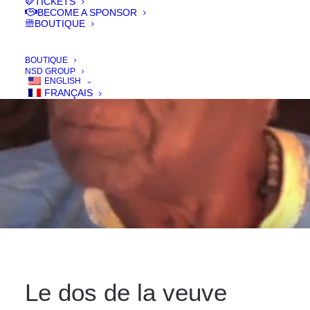
TICKETS
IN
FILMS 2016
BECOME A SPONSOR
BOUTIQUE
BOUTIQUE
NSD GROUP
ENGLISH
FRANÇAIS
Le dos de la veuve