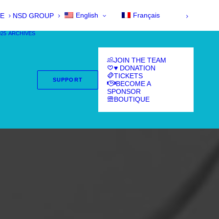
English
Français
E
NSD GROUP
025
ARCHIVES
JOIN THE TEAM
♥ DONATION
TICKETS
SUPPORT
BECOME A
SPONSOR
BOUTIQUE