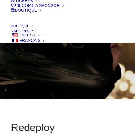
TICKETS
IN
FILMS 2017
,
COURT - SHORT
BECOME A SPONSOR
BOUTIQUE
BOUTIQUE
NSD GROUP
ENGLISH
FRANÇAIS
Redeploy