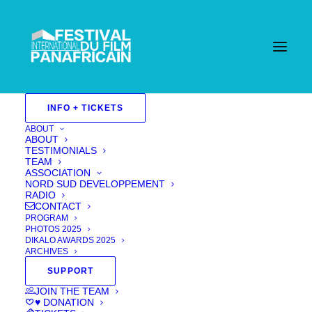
INFO + TICKETS
ABOUT
ABOUT
TESTIMONIALS
TEAM
ASSOCIATION
NORD SUD DEVELOPPEMENT
RADIO
CONTACT
PROGRAM
PHOTOS 2025
DIKALO AWARDS 2025
ARCHIVES
SUPPORT
Redeploy
JOIN THE TEAM
♥ DONATION