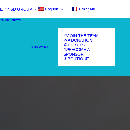
English
Français
E
NSD GROUP
025
ARCHIVES
JOIN THE TEAM
♥ DONATION
TICKETS
SUPPORT
BECOME A
SPONSOR
BOUTIQUE