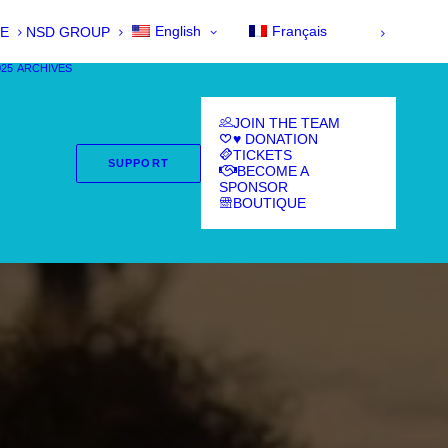
English
Français
E
NSD GROUP
025
ARCHIVES
JOIN THE TEAM
♥ DONATION
TICKETS
SUPPORT
BECOME A
SPONSOR
BOUTIQUE