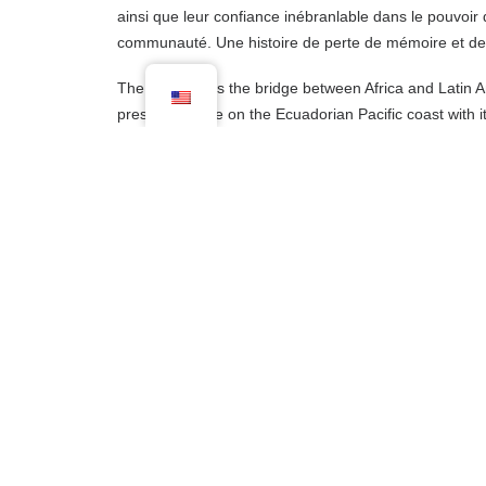
ainsi que leur confiance inébranlable dans le pouvoir de
communauté. Une histoire de perte de mémoire et de r
The marimba is the bridge between Africa and Latin 
present-day life on the Ecuadorian Pacific coast with
came to Ecuador across the sea. Stormy drum rhythms
violence experienced during slave trade and colonial ru
resistance of the Afro-Ecuadorian community. In 2
Cultural Heritage.
« The Whisper of the Marimba » portrays three gener
well as their unshakable trust in the power of art and 
memory and rewriting history…