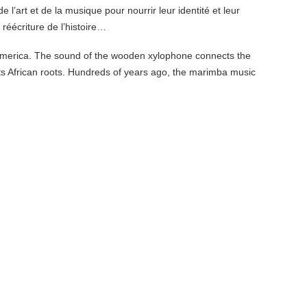
 l’art et de la musique pour nourrir leur identité et leur
éécriture de l’histoire…
America. The sound of the wooden xylophone connects the
 its African roots. Hundreds of years ago, the marimba music
 and the gentle, undulating melodies remind us of the
le and also tell the story of the centuries-old musical
015 the marimba music has been declared as an UNESCO World
ations of musicians who lay bare their worries and dreams as
music to nurture their identity and community. A story of losing