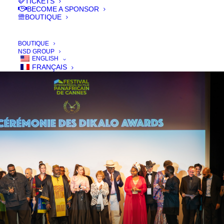
TICKETS
participez au Festival
BECOME A SPONSOR
BOUTIQUE
du 21 au 25 Oct. 2026
BOUTIQUE
NSD GROUP
ENGLISH
FRANÇAIS