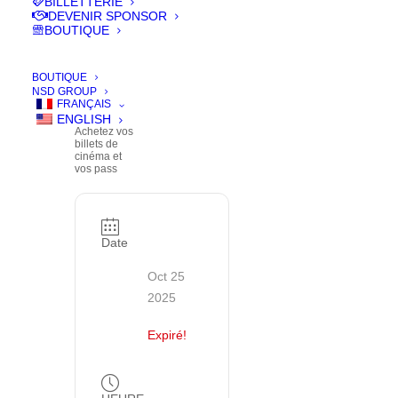
BILLETTERIE
BILLETTERIE
DEVENIR SPONSOR
BOUTIQUE
| BUY
YOUR
TICKETS
BOUTIQUE
NSD GROUP
FRANÇAIS
ENGLISH
Achetez vos
billets de
cinéma et
vos pass
Date
Oct 25
2025
Expiré!