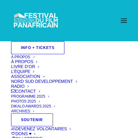
Accueil
INFO + TICKETS
Events - Festival International Du Film Pan Africain
| Cannes
CONFERENCE Distribution : Quelles solutions
À PROPOS
pour les films panafricains?
À PROPOS
LIVRE D’OR
L’ÉQUIPE
ASSOCIATION
NORD SUD DEVELOPPEMENT
RADIO
CONTACT
PROGRAMME 2025
PHOTOS 2025
DIKALO AWARDS 2025
ARCHIVES
SOUTENIR
DEVENEZ VOLONTAIRES
DONS ♥