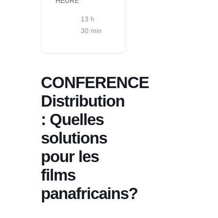
HEURE
13 h
30 min
CONFERENCE
Distribution
: Quelles
solutions
pour les
films
panafricains?