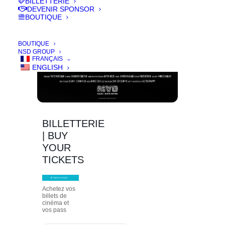
BILLETTERIE
DEVENIR SPONSOR
BOUTIQUE
BOUTIQUE
NSD GROUP
FRANÇAIS
ENGLISH
BILLETTERIE
| BUY
YOUR
TICKETS
Achetez vos
billets de
cinéma et
vos pass