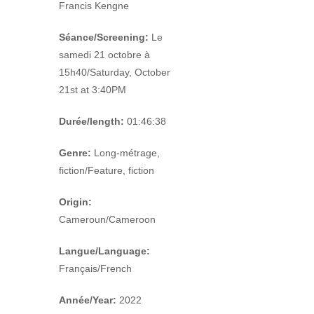
Francis Kengne
Séance/Screening:
Le
samedi 21 octobre à
15h40/Saturday, October
21
st
at 3:40PM
Durée/length:
01:46:38
Genre:
Long-métrage,
fiction/Feature, fiction
Origin:
Cameroun/Cameroon
Langue/Language:
Français/French
Année/Year:
2022