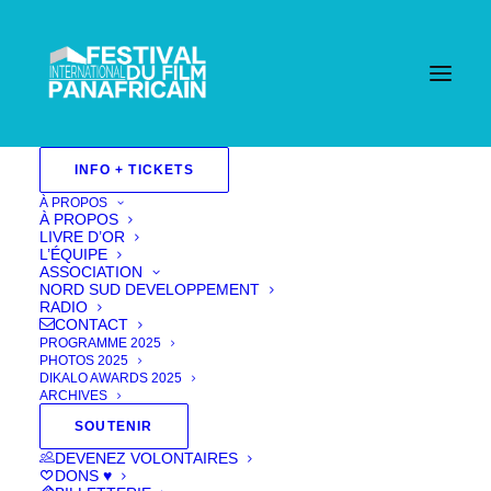
Accueil
INFO + TICKETS
Events - Festival International Du Film Pan Africain
| Cannes
Films 2023
Fiction 2023
À PROPOS
Long-métrage/ Feature 2023
À PROPOS
Sélection officielle/ Official selection 2023
LE
LIVRE D’OR
GUERRIER DU ROI (THE KING’S WARRIOR)
L’ÉQUIPE
ASSOCIATION
NORD SUD DEVELOPPEMENT
RADIO
CONTACT
PROGRAMME 2025
PHOTOS 2025
DIKALO AWARDS 2025
ARCHIVES
SOUTENIR
DEVENEZ VOLONTAIRES
DONS ♥