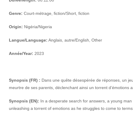
Genre:
Court-métrage, fiction/Short, fiction
Origin:
Nigéria/Nigeria
Langue/Language:
Anglais, autre/English, Other
Année/Year:
2023
Synopsis (FR) :
Dans une quête désespérée de réponses, un jeu
meurtre de ses parents, déclenchant ainsi un torrent d’émotions alo
Synopsis (EN):
In a desperate search for answers, a young man re
unleashing a torrent of emotions as he struggles to come to terms w