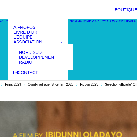
BOUTIQUE
OS
PROGRAMME 2025
PHOTOS 2025
DIKALO
À PROPOS
LIVRE D’OR
L’ÉQUIPE
ASSOCIATION
NORD SUD
DEVELOPPEMENT
RADIO
CONTACT
Films 2023
Court-métrage/ Short film 2023
Fiction 2023
Sélection officielle/ O