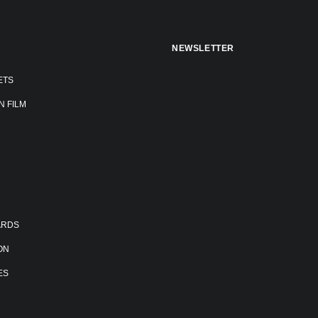
NEWSLETTER
ETS
N FILM
ARDS
ON
ES