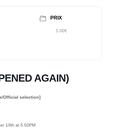
PRIX
5.00€
PPENED AGAIN)
e/Official selection]
ber 19
th
at 5:50PM