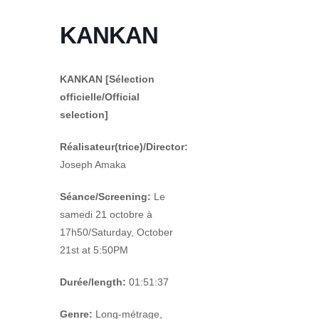
KANKAN
KANKAN
[Sélection
officielle/Official
selection]
Réalisateur(trice)/Director:
Joseph Amaka
Séance/Screening:
Le
samedi 21 octobre à
17h50/Saturday, October
21
st
at 5:50PM
Durée/length:
01:51:37
Genre:
Long-métrage,