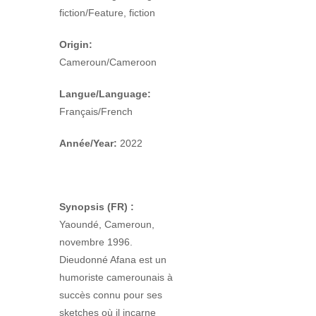
fiction/Feature, fiction
Origin:
Cameroun/Cameroon
Langue/Language:
Français/French
Année/Year:
2022
Synopsis (FR) :
Yaoundé, Cameroun,
novembre 1996.
Dieudonné Afana est un
humoriste camerounais à
succès connu pour ses
sketches où il incarne