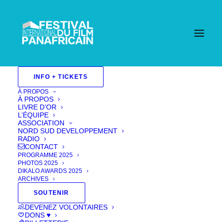
Accueil
INFO + TICKETS
Events - Festival International Du Film Pan Africain
| Cannes
Films 2023
Fiction 2023
À PROPOS
Long-métrage/ Feature 2023
À PROPOS
Sélection officielle/ Official selection 2023
LIVRE D’OR
KANKAN
L’ÉQUIPE
ASSOCIATION
NORD SUD DEVELOPPEMENT
RADIO
CONTACT
PROGRAMME 2025
PHOTOS 2025
DIKALO AWARDS 2025
ARCHIVES
SOUTENIR
DEVENEZ VOLONTAIRES
DONS ♥