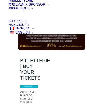
BILLETTERIE
DEVENIR SPONSOR
BOUTIQUE
BOUTIQUE
NSD GROUP
FRANÇAIS
ENGLISH
BILLETTERIE
| BUY
YOUR
TICKETS
Achetez vos
billets de
cinéma et
vos pass