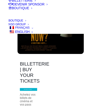
BILLETTERIE
DEVENIR SPONSOR
BOUTIQUE
BOUTIQUE
NSD GROUP
FRANÇAIS
ENGLISH
BILLETTERIE
| BUY
YOUR
TICKETS
Achetez vos
billets de
cinéma et
vos pass