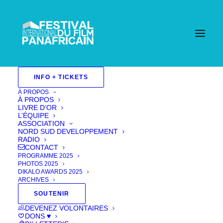
Accueil
INFO + TICKETS
Events - Festival International Du Film Pan Africain
| Cannes
Court Metrage 2025
Fiction 2025
QUE
À PROPOS
VA-T-IL SE PASSER MAINTENANT ? (WHAT
À PROPOS
HAPPENS NOW?) [Sélection officielle/Official
LIVRE D’OR
selection]
L’ÉQUIPE
ASSOCIATION
NORD SUD DEVELOPPEMENT
RADIO
CONTACT
PROGRAMME 2025
PHOTOS 2025
DIKALO AWARDS 2025
ARCHIVES
SOUTENIR
DEVENEZ VOLONTAIRES
DONS ♥