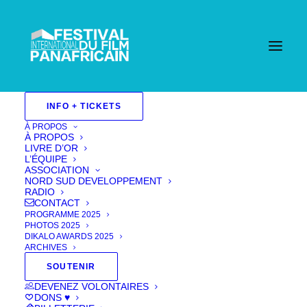
Accueil
INFO + TICKETS
Events - Festival International Du Film Pan Africain
| Cannes
Films 2024
Sélection Officielle 2024
À PROPOS
Fiction 2024
Court Metrage 2024
TO END
À PROPOS
ALL SPELLS
LIVRE D’OR
L’ÉQUIPE
ASSOCIATION
NORD SUD DEVELOPPEMENT
RADIO
CONTACT
PROGRAMME 2025
PHOTOS 2025
DIKALO AWARDS 2025
ARCHIVES
SOUTENIR
DEVENEZ VOLONTAIRES
DONS ♥