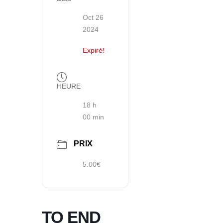
Oct 26
2024
Expiré!
HEURE
18 h
00 min
PRIX
5.00€
TO END