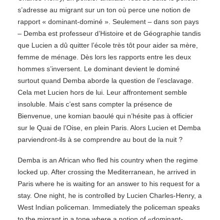
s’adresse au migrant sur un ton où perce une notion de
rapport « dominant-dominé ». Seulement – dans son pays
– Demba est professeur d’Histoire et de Géographie tandis
que Lucien a dû quitter l’école très tôt pour aider sa mère,
femme de ménage. Dès lors les rapports entre les deux
hommes s’inversent. Le dominant devient le dominé
surtout quand Demba aborde la question de l’esclavage.
Cela met Lucien hors de lui. Leur affrontement semble
insoluble. Mais c’est sans compter la présence de
Bienvenue, une komian baoulé qui n’hésite pas à officier
sur le Quai de l’Oise, en plein Paris. Alors Lucien et Demba
parviendront-ils à se comprendre au bout de la nuit ?
Demba is an African who fled his country when the regime
locked up. After crossing the Mediterranean, he arrived in
Paris where he is waiting for an answer to his request for a
stay. One night, he is controlled by Lucien Charles-Henry, a
West Indian policeman. Immediately the policeman speaks
to the migrant in a tone where a notion of «dominant-