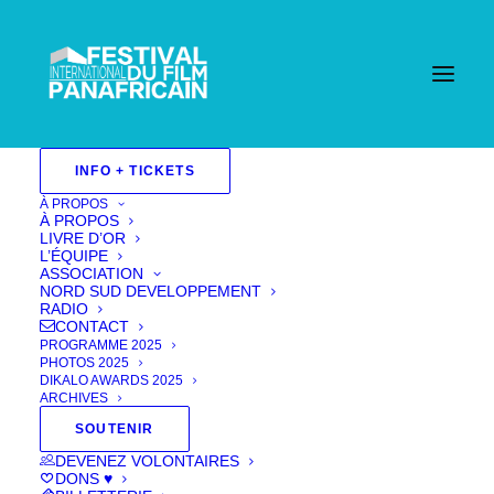
INFO + TICKETS
À PROPOS
À PROPOS
LIVRE D’OR
L’ÉQUIPE
ASSOCIATION
NORD SUD DEVELOPPEMENT
RADIO
CONTACT
PROGRAMME 2025
PHOTOS 2025
DIKALO AWARDS 2025
ARCHIVES
SOUTENIR
DEVENEZ VOLONTAIRES
DONS ♥