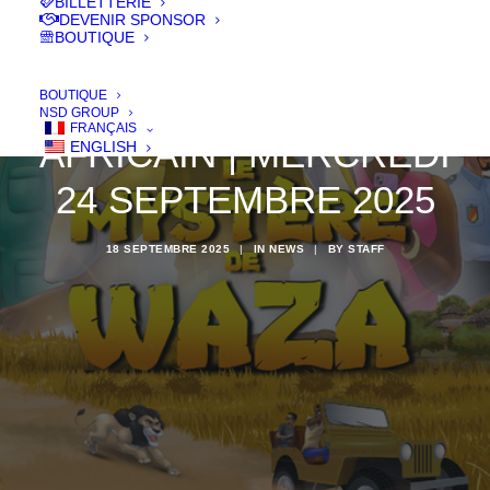
BILLETTERIE
DEVENIR SPONSOR
BOUTIQUE
JOURNEE DU CINEMA
BOUTIQUE
NSD GROUP
FRANÇAIS
AFRICAIN | MERCREDI
ENGLISH
24 SEPTEMBRE 2025
18 SEPTEMBRE 2025
|
IN
NEWS
|
BY
STAFF