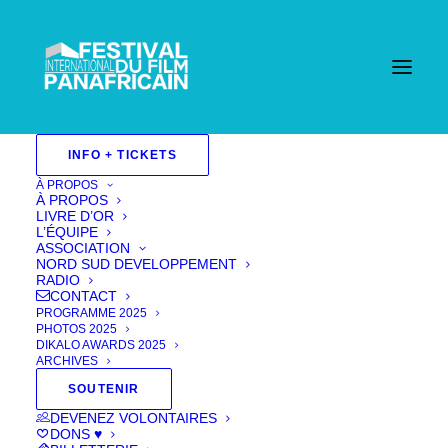
INFO + TICKETS
Fiction 2024
À PROPOS
À PROPOS
Aucun événement trouvé !
LIVRE D’OR
L’ÉQUIPE
ASSOCIATION
NORD SUD DEVELOPPEMENT
RADIO
CONTACT
PROGRAMME 2025
PHOTOS 2025
DIKALO AWARDS 2025
ARCHIVES
SOUTENIR
DEVENEZ VOLONTAIRES
DONS ♥