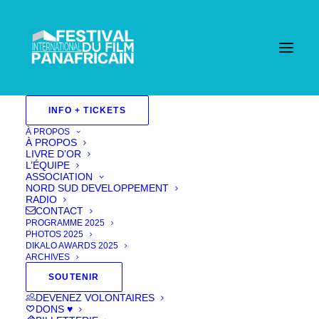
INFO + TICKETS
Long Metrage
À PROPOS
À PROPOS
2025
LIVRE D’OR
L’ÉQUIPE
ASSOCIATION
Aucun événement trouvé !
NORD SUD DEVELOPPEMENT
RADIO
CONTACT
PROGRAMME 2025
PHOTOS 2025
DIKALO AWARDS 2025
ARCHIVES
SOUTENIR
DEVENEZ VOLONTAIRES
DONS ♥