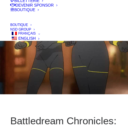
BILLETTERIE
DEVENIR SPONSOR
IN
FILMS 2019
,
SÉLECTION OFFICIELLE - COMPÉTITION
,
COURT -
BOUTIQUE
SHORT
BOUTIQUE
NSD GROUP
FRANÇAIS
ENGLISH
Battledream Chronicles: