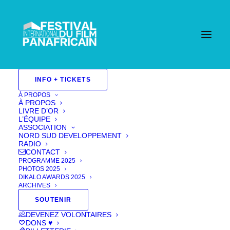
INFO + TICKETS
À PROPOS
À PROPOS
LIVRE D’OR
L’ÉQUIPE
ASSOCIATION
NORD SUD DEVELOPPEMENT
RADIO
CONTACT
PROGRAMME 2025
PHOTOS 2025
DIKALO AWARDS 2025
ARCHIVES
SOUTENIR
DEVENEZ VOLONTAIRES
La Triade
DONS ♥