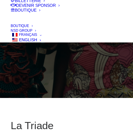
BILLETTERIE
DEVENIR SPONSOR
BOUTIQUE
IN
FILMS 2017
,
LONG - FEATURE
BOUTIQUE
NSD GROUP
FRANÇAIS
ENGLISH
La Triade