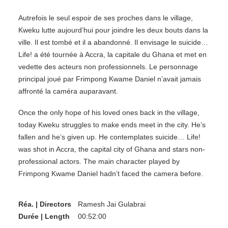
Autrefois le seul espoir de ses proches dans le village,
Kweku lutte aujourd’hui pour joindre les deux bouts dans la
ville. Il est tombé et il a abandonné. Il envisage le suicide…
Life! a été tournée à Accra, la capitale du Ghana et met en
vedette des acteurs non professionnels. Le personnage
principal joué par Frimpong Kwame Daniel n’avait jamais
affronté la caméra auparavant.
Once the only hope of his loved ones back in the village,
today Kweku struggles to make ends meet in the city. Heʼs
fallen and heʼs given up. He contemplates suicide… Life!
was shot in Accra, the capital city of Ghana and stars non-
professional actors. The main character played by
Frimpong Kwame Daniel hadnʼt faced the camera before.
Réa. | Directors
Ramesh Jai Gulabrai
Durée | Length
00:52:00