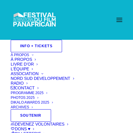
INFO + TICKETS
À PROPOS
À PROPOS
LIVRE D’OR
L’ÉQUIPE
ASSOCIATION
NORD SUD DEVELOPPEMENT
RADIO
CONTACT
PROGRAMME 2025
PHOTOS 2025
DIKALO AWARDS 2025
ARCHIVES
SOUTENIR
Life!
DEVENEZ VOLONTAIRES
DONS ♥