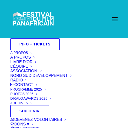
INFO + TICKETS
À PROPOS
À PROPOS
LIVRE D’OR
L’ÉQUIPE
ASSOCIATION
NORD SUD DEVELOPPEMENT
RADIO
CONTACT
PROGRAMME 2025
PHOTOS 2025
DIKALO AWARDS 2025
ARCHIVES
SOUTENIR
NIOFAR
DEVENEZ VOLONTAIRES
DONS ♥