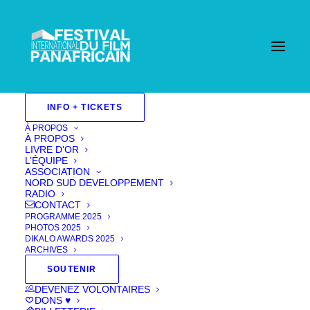
INFO + TICKETS
À PROPOS
À PROPOS
LIVRE D’OR
L’ÉQUIPE
ASSOCIATION
NORD SUD DEVELOPPEMENT
RADIO
CONTACT
PROGRAMME 2025
PHOTOS 2025
DIKALO AWARDS 2025
ARCHIVES
SOUTENIR
RUSTICA
DEVENEZ VOLONTAIRES
DONS ♥