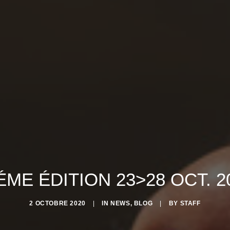
ÉME ÉDITION 23>28 OCT. 2
2 OCTOBRE 2020
|
IN
NEWS
,
BLOG
|
BY
STAFF