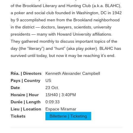
of the Brookland Literary and Hunting Club (a.k.a. BLAHC),
a poker and social club founded in Washington, DC in 1942
by 9 accomplished men from the Brookland neighborhood
in the district — doctors, lawyers, scientists, university
presidents — many with Howard University affiliations.
They gathered monthly to discuss important topics of the
day (the “literary”) and “hunt” (aka play poker). BLAHC has
survived until today, but now it may be reaching it’s end.
Réa. | Directors
Kenneth Alexander Campbell
Pays | Country
US
Date
23 Oct.
Horaire | Hour
15H40 | 3:40PM
Durée | Length
0:09:33
Lieu | Location
Espace Miramar
Tickets
Billetterie | Ticketing