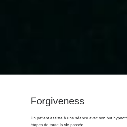
Forgiveness
Un patient assiste à une séance avec son but hypnothe
étapes de toute la vie passée.