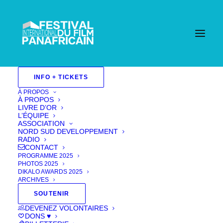
INFO + TICKETS
À PROPOS
FILMS 2016
À PROPOS
LIVRE D’OR
L’ÉQUIPE
ASSOCIATION
NORD SUD DEVELOPPEMENT
RADIO
CONTACT
PROGRAMME 2025
PHOTOS 2025
DIKALO AWARDS 2025
ARCHIVES
SOUTENIR
DEVENEZ VOLONTAIRES
DONS ♥