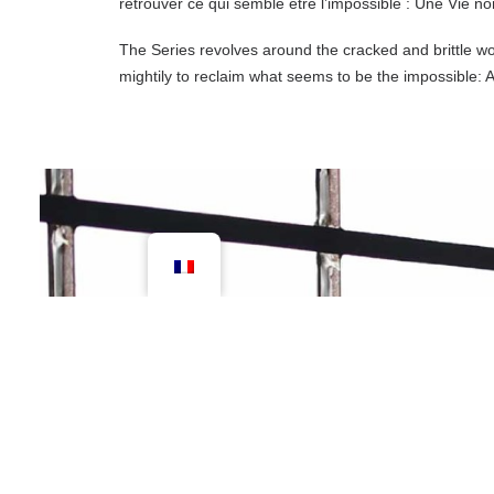
retrouver ce qui semble être l’impossible : Une Vie n
The Series revolves around the cracked and brittle wor
mightily to reclaim what seems to be the impossible: A