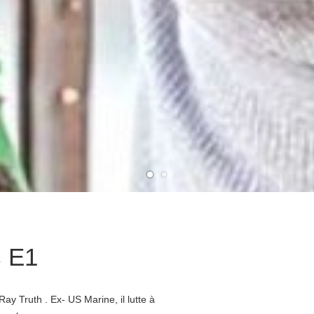
s E1
ay Truth . Ex- US Marine, il lutte à