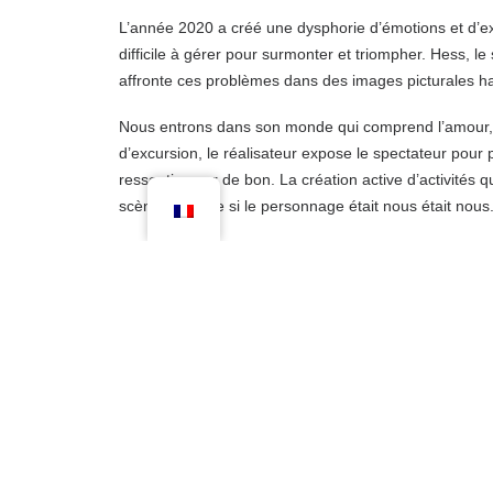
L’année 2020 a créé une dysphorie d’émotions et d’
difficile à gérer pour surmonter et triompher. Hess,
affronte ces problèmes dans des images picturales hab
Nous entrons dans son monde qui comprend l’amour, l’
d’excursion, le réalisateur expose le spectateur pour 
ressentis pour de bon. La création active d’activités
scènes comme si le personnage était nous était nous
Nous désirons tous être reconnus et exposés à l’exp
la vérité, la réalité de la vie et de l’amour pendant 
est le partage des émotions de la vie les uns avec le
The year 2020 has created a dysphoria of emotions 
challenging to manage overcome and triumph. Hess t
Simmons confronts these issues in usual and unusual 
We enter her world which includes love, honor, traged
exposes the viewer to allow the raw senses that human 