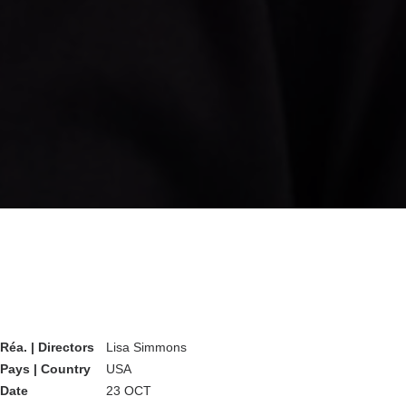
Réa. | Directors
Lisa Simmons
Pays | Country
USA
Date
23 OCT