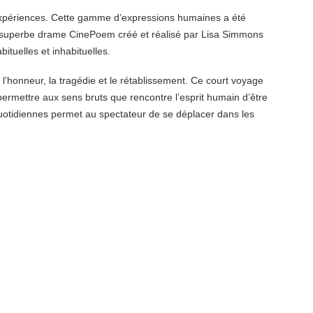
expériences. Cette gamme d’expressions humaines a été
 le superbe drame CinePoem créé et réalisé par Lisa Simmons
ituelles et inhabituelles.
honneur, la tragédie et le rétablissement. Ce court voyage
permettre aux sens bruts que rencontre l’esprit humain d’être
 quotidiennes permet au spectateur de se déplacer dans les
.
ression humaine de l’amour et de la compassion. Hess incarne
les moments sombres qu’offre l’existence. Le premier triomphe
s autres pour devenir plus qu’un conquérant.
and experiences. This range of human expression has been
he stunning CinePoem drama created and directed by Lisa
pictorial images.
y and recovery. This short excursion journey, the director
spirit encounters to be felt in earnest. The active creation of