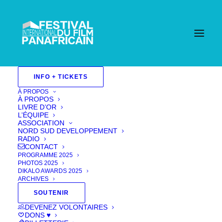
INFO + TICKETS
À PROPOS
À PROPOS
LIVRE D’OR
L’ÉQUIPE
ASSOCIATION
NORD SUD DEVELOPPEMENT
RADIO
CONTACT
PROGRAMME 2025
PHOTOS 2025
DIKALO AWARDS 2025
ARCHIVES
SOUTENIR
DEVENEZ VOLONTAIRES
Maasai Remix
DONS ♥